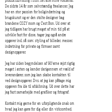
produktudvikling i stort set alle mine voksenår.
De sidste 14 år som selvstændig freelancer. Jeg
har en stor passion for boligindretning og
brugskunst og er den stolte designer bag
brandene COZY room og C’est Bon. Ud over at
jeg tidligere har brugt meget af min tid på at
udvikle fast for disse, tager jeg også andre
opgaver ind, så som: styling af billeder, messer,
indretning for private og firmaer samt
designopgaver.
Jeg har siden begyndelsen af 90’erne rejst rigtig
meget i østen og kender derigennem et væld af
leverandører, som jeg kan skabe kontakten til
ved designopgaver. Dvs. at jeg kan påtage mig
opgaven fra ide til afskibning. Ud over dette har
jeg fast samarbejde med grafiker og fotograf.
Kontakt mig gerne for en uforpligtende snak om
hvad jeg kan gøre for dig eller din virksomhed.